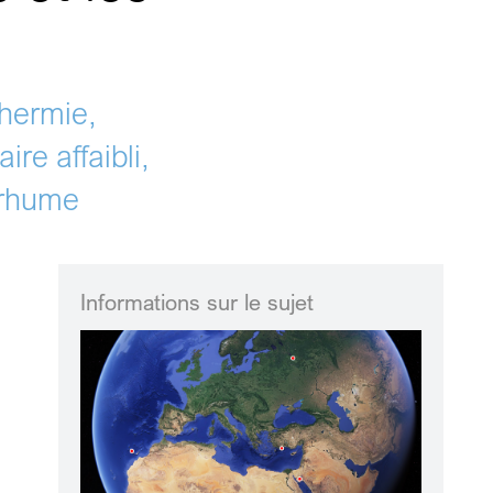
thermie,
re affaibli,
n rhume
Informations sur le sujet