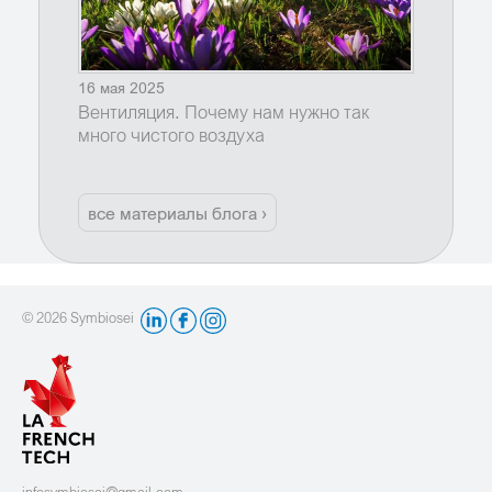
16 мая 2025
Вентиляция. Почему нам нужно так
много чистого воздуха
все материалы блога ›
© 2026 Symbiosei
infosymbiosei@gmail.com